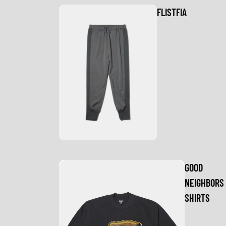
FLISTFIA
GOOD
NEIGHBORS
SHIRTS