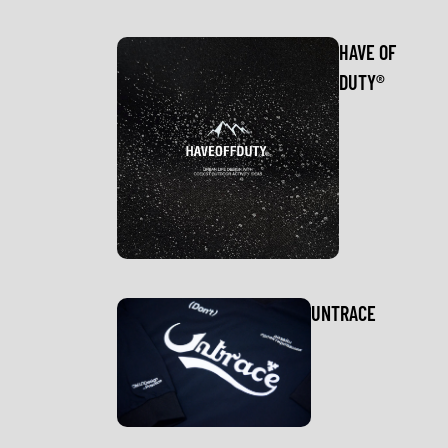
HAVE OF
DUTY®
UNTRACE