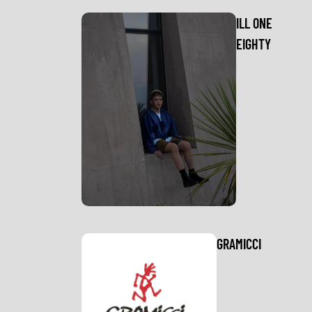
ILL ONE
EIGHTY
GRAMICCI