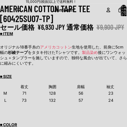
15,000円(税抜)以上で送料無料！
AMERICAN COTTON TAPE TEE
カー
Lism
Lism
ト内
の合
[60425SU07-TP]
計ア
イテ
ム
数:
セール価格
¥6,930 JPY
通常価格
¥9,900 JPY
0
■ ITEM
オリジナル18番手糸の
アメリカコットン
生地を使用した、前身に5cm
幅の
杉綾テープ
をタタキ付けたTシャツです。
製品染め
後にワンウォッ
シュ＋タンブラーを施していますので、独特な風合いが出ていて、さら
に縮みにくいです。
■ SIZE
着丈
胸囲
肩幅
袖丈
M
71
128
56
23
L
73
132
57
24
■ COLOR