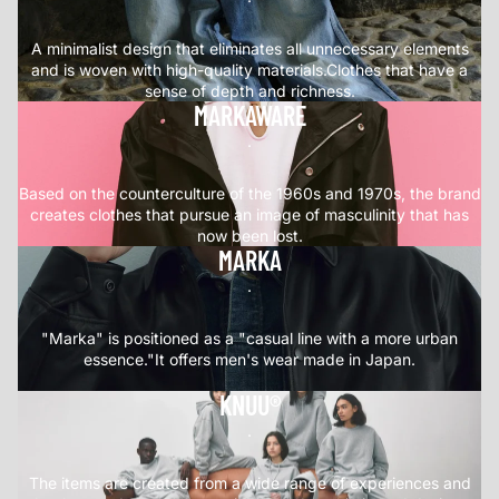
A minimalist design that eliminates all unnecessary elements
and is woven with high-quality materials.Clothes that have a
sense of depth and richness.
MARKAWARE
.
Based on the counterculture of the 1960s and 1970s, the brand
creates clothes that pursue an image of masculinity that has
now been lost.
MARKA
.
"Marka" is positioned as a "casual line with a more urban
essence."It offers men's wear made in Japan.
KNUU®
.
The items are created from a wide range of experiences and