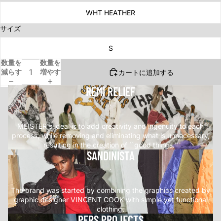
WHT HEATHER
サイズ
S
数量を
数量を
減らす
増やす
カートに追加する
REMI RELIEF
.
MEISTER's ideal is to add creativity and ingenuity to each
process, while removing and eliminating what is unnecessary,
resulting in the creation of ``good things.''
SANDINISTA
.
The brand was started by combining the graphics created by
graphic designer VINCENT COOK with simple yet functional
clothing.
PERS PROJECTS