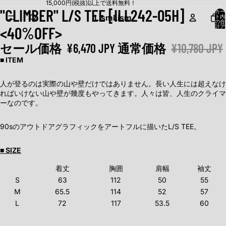
15,000円(税抜)以上で送料無料！
"CLIMBER" L/S TEE [ILL242-05H]
カー
Lism
Lism
ト内
の合
<40%OFF>
計ア
イテ
ム
数:
セール価格
¥6,470 JPY
通常価格
¥10,780 JPY
0
■ ITEM
人が登るのは実際の山や壁だけではありません。長い人生には超えなけ
ればいけない山や壁が幾度もやってきます。人々は皆、人生のクライマ
ーなのです。
90sのアウトドアグラフィックをアートフルに描いたL/S TEE。
■ SIZE
着丈
胸囲
肩幅
袖丈
S
63
112
50
55
M
65.5
114
52
57
L
72
117
53.5
60