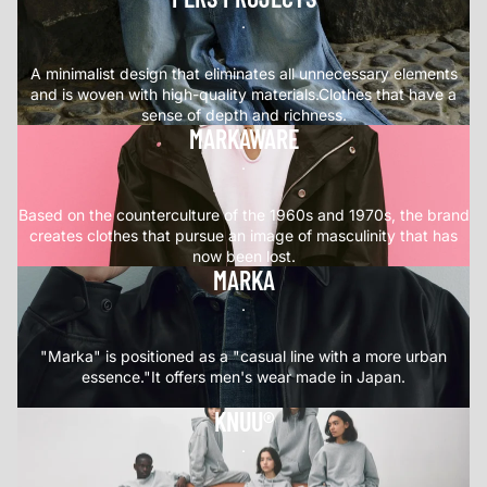
.
A minimalist design that eliminates all unnecessary elements
and is woven with high-quality materials.Clothes that have a
sense of depth and richness.
MARKAWARE
.
Based on the counterculture of the 1960s and 1970s, the brand
creates clothes that pursue an image of masculinity that has
now been lost.
MARKA
.
"Marka" is positioned as a "casual line with a more urban
essence."It offers men's wear made in Japan.
KNUU®
.