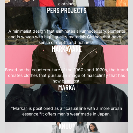
clothing.
PERS PROJECTS
.
A minimalist design that eliminates all unnecessary elements
and is woven with high-quality materials.Clothes that have a
sense of depth and richness.
MARKAWARE
.
Based on the counterculture of the 1960s and 1970s, the brand
creates clothes that pursue an image of masculinity that has
now been lost.
MARKA
.
"Marka" is positioned as a "casual line with a more urban
essence."It offers men's wear made in Japan.
KNUU®
.