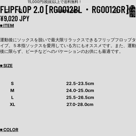
15,000円(税抜)以上で送料無料！
FLIPFLOP 2.0 [RG0012BL・RG0012GR]
カー
Lism
Lism
ト内
の合
¥9,020 JPY
計ア
イテ
ム
■ ITEM
数:
0
運動後にソックスを脱いで最大限リラックスできるフリップフロップタ
イプ。５本指ソックスを愛用している方にもオススメです。また、運動
後に限らず、ビーチなどへのバケーションのお供にも最適です。
■ SIZE
S
22.5-23.5cm
M
24.0-25.0cm
L
25.5-26.5cm
XL
27.0-28.0cm
■ COLOR