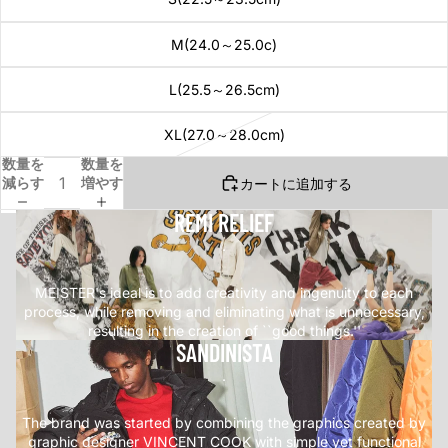
M(24.0～25.0c)
L(25.5～26.5cm)
XL(27.0～28.0cm)
数量を
数量を
減らす
増やす
カートに追加する
REMI RELIEF
.
MEISTER's ideal is to add creativity and ingenuity to each
process, while removing and eliminating what is unnecessary,
resulting in the creation of ``good things.''
SANDINISTA
.
The brand was started by combining the graphics created by
graphic designer VINCENT COOK with simple yet functional