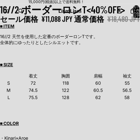
15,000円(税抜)以上で送料無料！
16//2 ボーダーロンT<40%OFF>
カー
Lism
Lism
ト内
の合
セール価格
¥11,088 JPY
通常価格
¥18,480 JPY
計ア
イテ
ム
■ ITEM
数:
0
16//2 天竺を使用した定番のボーダーロンTです。
全体的にゆったりとしたシルエットです。
■ SIZE
着丈
胸囲
肩幅
袖丈
S
72
118
60
55
M
74.5
122
60.5
56.5
L
75.5
128
62
58
■ COLOR
・Kinari×Aroe