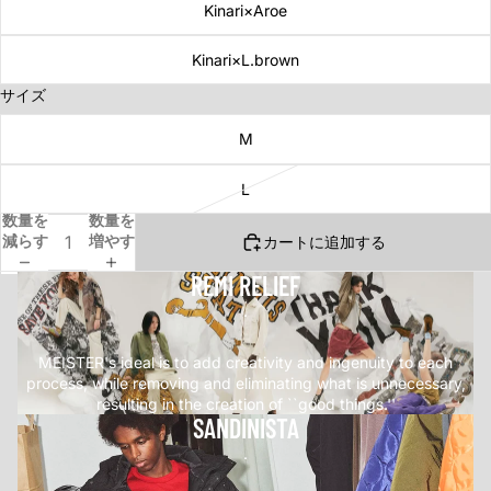
Kinari×Aroe
Kinari×L.brown
サイズ
M
L
数量を
数量を
減らす
増やす
カートに追加する
REMI RELIEF
.
MEISTER's ideal is to add creativity and ingenuity to each
process, while removing and eliminating what is unnecessary,
resulting in the creation of ``good things.''
SANDINISTA
.