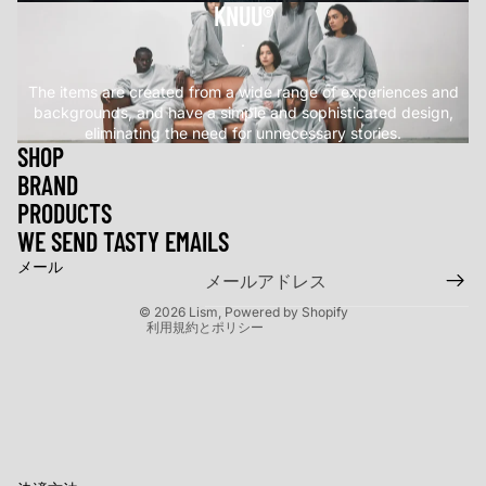
KNUU®
.
The items are created from a wide range of experiences and
backgrounds, and have a simple and sophisticated design,
eliminating the need for unnecessary stories.
SHOP
BRAND
返金ポリシー
PRODUCTS
プライバシーポリシー
WE SEND TASTY EMAILS
利用規約
メール
特定商取引法に基づく表記
© 2026
Lism
, Powered by Shopify
利用規約とポリシー