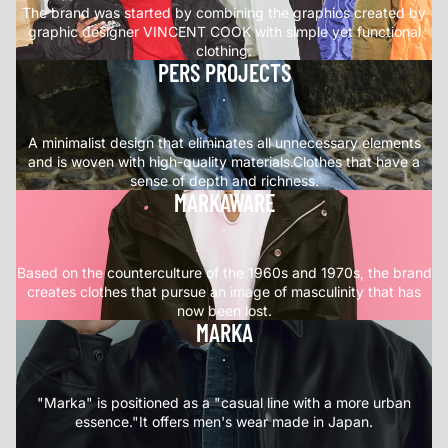
The brand was started by combining the graphics created by
graphic designer VINCENT COOK with simple yet functional
clothing.
PERS PROJECTS
.
A minimalist design that eliminates all unnecessary elements
and is woven with high-quality materials.Clothes that have a
sense of depth and richness.
MARKAWARE
.
Based on the counterculture of the 1960s and 1970s, the brand
creates clothes that pursue an image of masculinity that has
now been lost.
MARKA
.
"Marka" is positioned as a "casual line with a more urban
essence."It offers men's wear made in Japan.