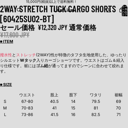
15,000円(税抜)以上で送料無料！
2WAY STRETCH TUCK CARGO SHORTS
カー
Lism
Lism
ト内
の合
[60425SU02-BT]
計ア
イテ
ム
数:
セール価格
¥12,320 JPY
通常価格
0
¥17,600 JPY
■ ITEM
撥水性
と
ストレッチ
(2WAY)性が特徴のタフタ生地使用した、ゆったり
シルエット
Wタック
入りカーゴショーツです。ウエストはゴム＆紐入
り仕様です。裾には
ゴム紐
が通ってますのでシーンに合わせて絞れま
す。
■ SIZE
ウエスト
股上
股下
ワタリ
裾幅
S
67-80
40.5
14
79.5
69
M
70-83
41
15
81
70
L
73-86
41.5
16
82.5
71