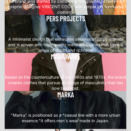
The brand was started by combining the graphics created by
graphic designer VINCENT COOK with simple yet functional
clothing.
PERS PROJECTS
.
A minimalist design that eliminates all unnecessary elements
and is woven with high-quality materials.Clothes that have a
sense of depth and richness.
MARKAWARE
.
Based on the counterculture of the 1960s and 1970s, the brand
creates clothes that pursue an image of masculinity that has
now been lost.
MARKA
.
"Marka" is positioned as a "casual line with a more urban
essence."It offers men's wear made in Japan.