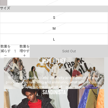
サイズ
S
M
L
数量を
数量を
減らす
増やす
Sold Out
REMI RELIEF
.
MEISTER's ideal is to add creativity and ingenuity to each
process, while removing and eliminating what is unnecessary,
resulting in the creation of ``good things.''
SANDINISTA
.