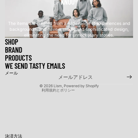
KNUU®
.
The items are created from a wide range of experiences and
backgrounds, and have a simple and sophisticated design,
eliminating the need for unnecessary stories.
SHOP
BRAND
返金ポリシー
PRODUCTS
プライバシーポリシー
WE SEND TASTY EMAILS
利用規約
メール
特定商取引法に基づく表記
© 2026
Lism
, Powered by Shopify
利用規約とポリシー
決済方法