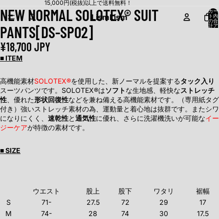
15,000円(税抜)以上で送料無料！
NEW NORMAL SOLOTEX® SUIT
カー
Lism
Lism
ト内
の合
PANTS[DS-SP02]
計ア
イテ
ム
数:
¥18,700 JPY
0
■ ITEM
高機能素材
SOLOTEX®
を使用した、新ノーマルを提案する
タック入り
スーツパンツです。SOLOTEX®は
ソフト
な生地感、軽快な
ストレッチ
性
、優れた
形状回復性
などを兼ね備える高機能素材です。（専用紙タグ
付き）強いストレッチ素材の為、運動量と着心地は抜群です。またシワ
になりにくく、
速乾性
と
通気性
に優れ、さらに洗濯機洗いが可能な
イー
ジーケア
が特徴の素材です。
■ SIZE
ウエスト
股上
股下
ワタリ
裾幅
S
71-
27.5
72
29
17
M
74-
28
74
30
17.5