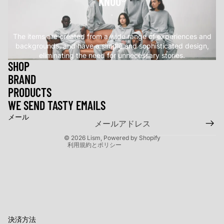
KNUU®
.
The items are created from a wide range of experiences and
backgrounds, and have a simple and sophisticated design,
eliminating the need for unnecessary stories.
SHOP
BRAND
返金ポリシー
PRODUCTS
プライバシーポリシー
WE SEND TASTY EMAILS
利用規約
メール
特定商取引法に基づく表記
© 2026
Lism
, Powered by Shopify
利用規約とポリシー
決済方法