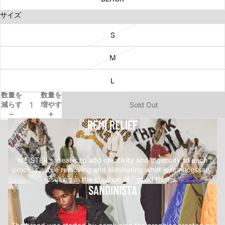
サイズ
S
M
L
数量を
数量を
減らす
増やす
Sold Out
REMI RELIEF
.
MEISTER's ideal is to add creativity and ingenuity to each
process, while removing and eliminating what is unnecessary,
resulting in the creation of ``good things.''
SANDINISTA
.