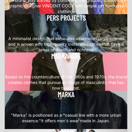
The brand was started by combining the graphics created by
graphic designer VINCENT COOK with simple yet functional
clothing.
PERS PROJECTS
.
A minimalist design that eliminates all unnecessary elements
and is woven with high-quality materials.Clothes that have a
sense of depth and richness.
MARKAWARE
.
Based on the counterculture of the 1960s and 1970s, the brand
creates clothes that pursue an image of masculinity that has
now been lost.
MARKA
.
"Marka" is positioned as a "casual line with a more urban
essence."It offers men's wear made in Japan.